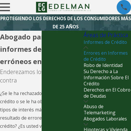
PROTEGIENDO LOS DERECHOS DE LOS CONSUMIDORES MÁS
DE 25 AÑOS
Áreas de Práctica
Abogado para casos de
Informes de Crédito
informes de crédito
Errores en Informes
de Crédito
erróneos en Chicago
Robo de Identidad
Enderezamos los errores en su
Su Derecho a La
Información Sobre El
contra
Crédito
Derechos en El Cobro
¿Se le ha rechazado alguna vez un
de Deudas
crédito o se le ha obligado a pagar
Abuso de
tipos de interés más altos como
Telemarketing
resultado de errores en informes de
Abogados Laborales
crédito? ¿Es usted víctima de robo de
Hipotecas y Vivienda