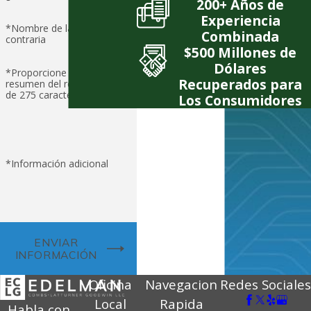
200+ Años de
Experiencia
*Nombre de la parte
Combinada
contraria
$500 Millones de
Dólares
*Proporcione un breve
Recuperados para
resumen del reclamo (límite
de 275 caracteres)
Los Consumidores
*Información adicional
ENVIAR
INFORMACIÓN
Oficina
Navegacion
Redes Sociales
Local
Rapida
Habla con