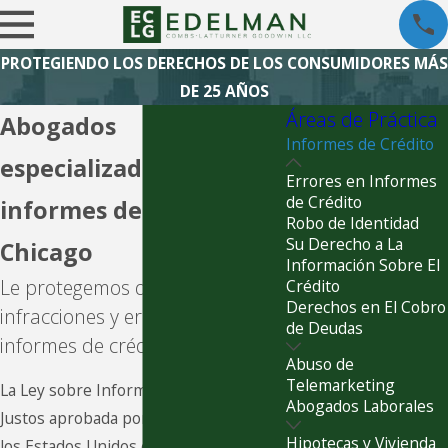
PROTEGIENDO LOS DERECHOS DE LOS CONSUMIDORES MÁS
DE 25 AÑOS
Áreas de Práctica
Abogados
Informes de Crédito
especializados en
Errores en Informes
de Crédito
informes de crédito en
Robo de Identidad
Su Derecho a La
Chicago
Información Sobre El
Le protegemos de las
Crédito
Derechos en El Cobro
infracciones y errores en los
de Deudas
informes de crédito
Abuso de
Telemarketing
La Ley sobre Informes de Crédito
Abogados Laborales
Justos aprobada por el Congreso de
Hipotecas y Vivienda
los Estados Unidos en 1970 otorga a