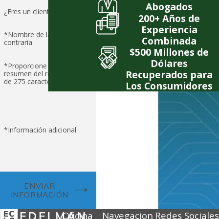
Abogados
¿Eres un cliente nuevo?
200+ Años de
Experiencia
*Nombre de la parte
Combinada
contraria
$500 Millones de
Dólares
*Proporcione un breve
Recuperados para
resumen del reclamo (límite
de 275 caracteres)
Los Consumidores
*Información adicional
ENVIAR
INFORMACIÓN
Oficina
Navegacion
Redes Sociales